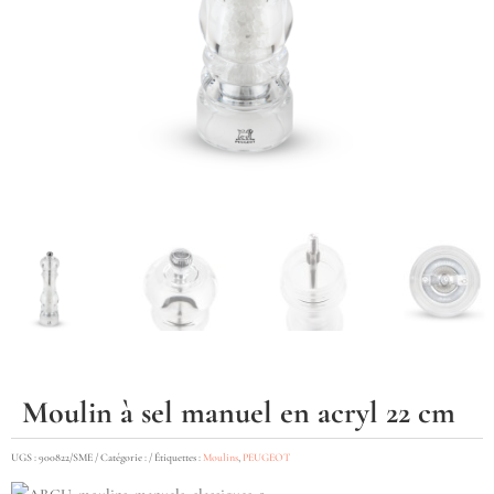
Moulin à sel manuel en acryl 22 cm
UGS :
900822/SME
Catégorie :
Étiquettes :
Moulins
,
PEUGEOT