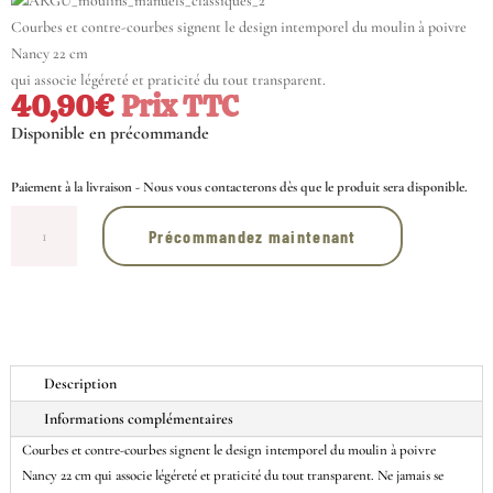
Courbes et contre-courbes signent le design intemporel du moulin à poivre
Nancy 22 cm
qui associe légéreté et praticité du tout transparent.
40,90
€
Prix TTC
Disponible en précommande
Paiement à la livraison - Nous vous contacterons dès que le produit sera disponible.
quantité
Précommandez maintenant
de
Moulin
à
sel
manuel
en
Description
acryl
Informations complémentaires
22
cm
Courbes et contre-courbes signent le design intemporel du moulin à poivre
Nancy 22 cm qui associe légéreté et praticité du tout transparent. Ne jamais se